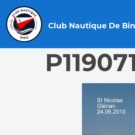
Club Nautique De Bin
P11907