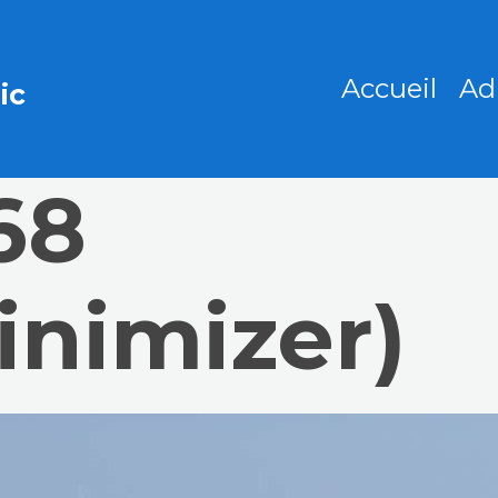
Accueil
Ad
ic
68
inimizer)