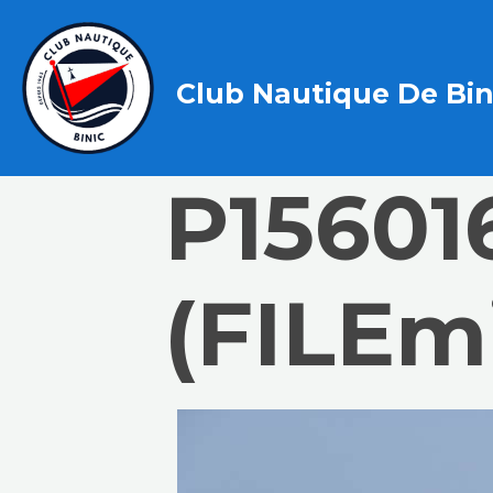
Club Nautique De Bin
P15601
(FILEm