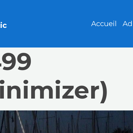
Accueil
Ad
ic
499
inimizer)