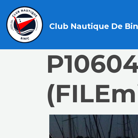
Club Nautique De Bin
P1060
(FILEm