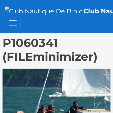
Club Nau
P1060341
(FILEminimizer)