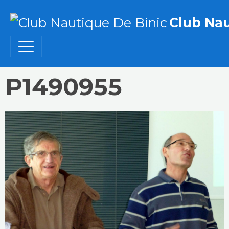
Club Nau
P1490955