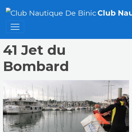
Club Nau
41 Jet du
Bombard