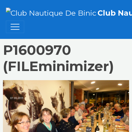
Club Nau
P1600970
(FILEminimizer)