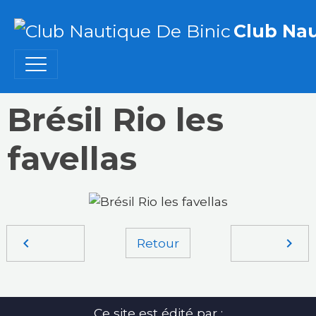
Club Nau
Brésil Rio les
favellas
Retour
Ce site est édité par :