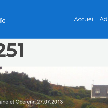
Accueil
Ad
ic
251