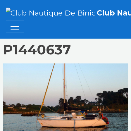
Club Nau
P1440637