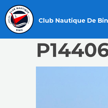
Club Nautique De Bin
P14406