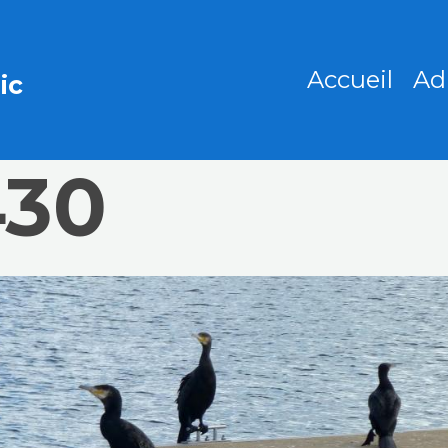
Accueil
Ad
ic
430