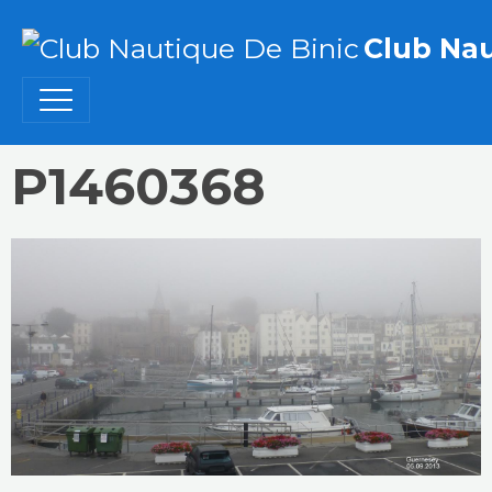
Club Nau
P1460368