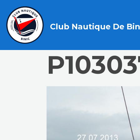
Club Nautique De Bin
P10303