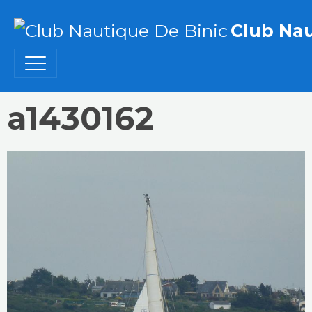
Club Nau
a1430162