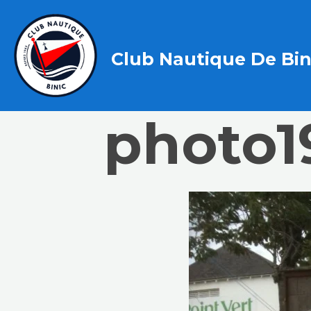
Club Nautique De Bin
photo1