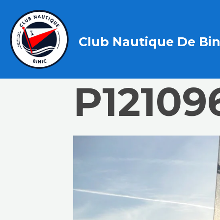
Club Nautique De Bin
P12109