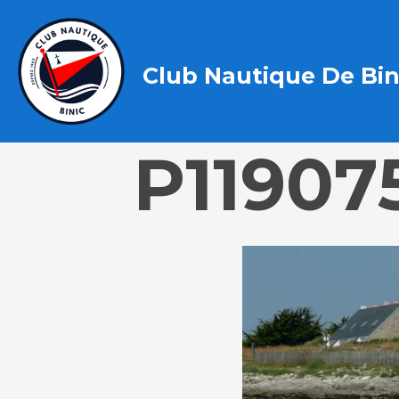
Club Nautique De Bin
P11907